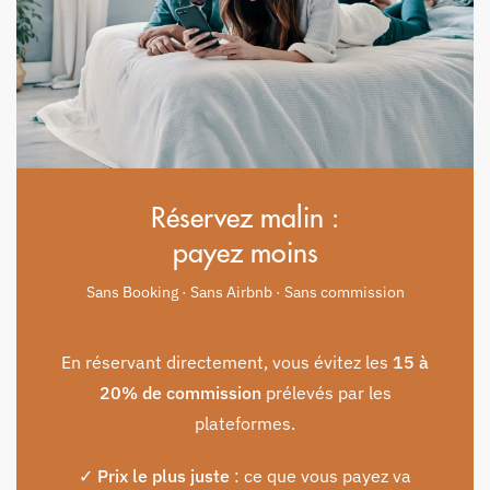
Réservez malin :
payez moins
Sans Booking · Sans Airbnb · Sans commission
En réservant directement, vous évitez les
15 à
20% de commission
prélevés par les
plateformes.
✓
Prix le plus juste
: ce que vous payez va