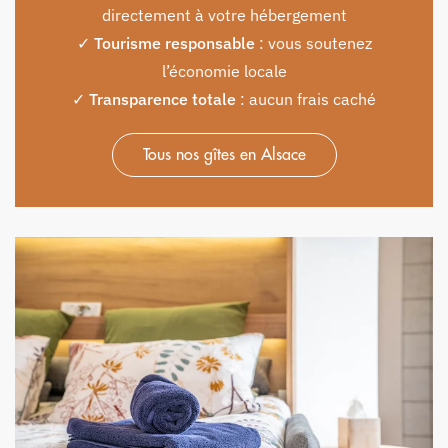
directement à votre hébergement
✓
Tourisme responsable
: vous soutenez
l’économie locale
✓
Transparence totale
: aucun frais caché
Tous nos gîtes en Alsace